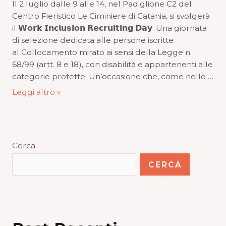
Il 2 luglio dalle 9 alle 14, nel Padiglione C2 del
Centro Fieristico Le Ciminiere di Catania, si svolgerà
il 𝗪𝗼𝗿𝗸 𝗜𝗻𝗰𝗹𝘂𝘀𝗶𝗼𝗻 𝗥𝗲𝗰𝗿𝘂𝗶𝘁𝗶𝗻𝗴 𝗗𝗮𝘆. Una giornata
di selezione dedicata alle persone iscritte
al Collocamento mirato ai sensi della Legge n.
68/99 (artt. 8 e 18), con disabilità e appartenenti alle
categorie protette. Un’occasione che, come nello …
Leggi altro »
Cerca
CERCA